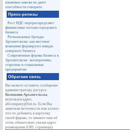
языковые школы не дают
способности говорить
Пресс-релизы
Рост НДС перераспределяет
финансовые потоки городского
бизнеса
Региональные бренды
Архангельска: как местные
компании формируют имидж
северного бизнеса
Современные формы бизнеса в
Архангельске: кооперативы,
стартапы и социальные
предприятия
Обратная связь
Вы можете оставить сообщение
администратору ресурса
Компании Архангельска
,
используя адрес
allcompany@list.ru
. Если Вы
заметили неточности или хотите
что-то добавить в карточку
своей фирмы, то пишите нам об
этом, обязательно указав адрес
размещения (URL страницы).