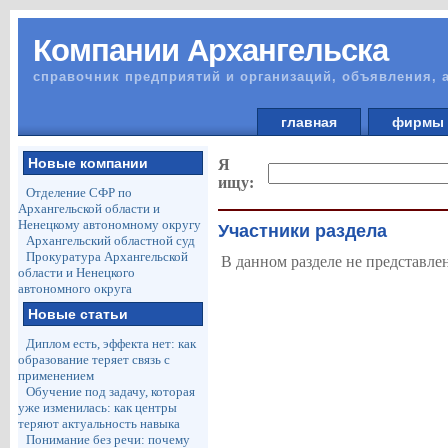
Компании Архангельска
справочник предприятий и организаций, объявления, 
главная
фирм
Новые компании
Я
ищу:
Отделение СФР по
Архангельской области и
Ненецкому автономному округу
Участники раздела
Архангельский областной суд
Прокуратура Архангельской
В данном разделе не представле
области и Ненецкого
автономного округа
Новые статьи
Диплом есть, эффекта нет: как
образование теряет связь с
применением
Обучение под задачу, которая
уже изменилась: как центры
теряют актуальность навыка
Понимание без речи: почему