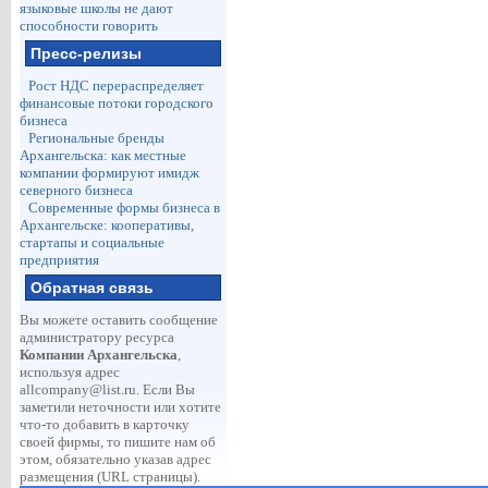
языковые школы не дают
способности говорить
Пресс-релизы
Рост НДС перераспределяет
финансовые потоки городского
бизнеса
Региональные бренды
Архангельска: как местные
компании формируют имидж
северного бизнеса
Современные формы бизнеса в
Архангельске: кооперативы,
стартапы и социальные
предприятия
Обратная связь
Вы можете оставить сообщение
администратору ресурса
Компании Архангельска
,
используя адрес
allcompany@list.ru
. Если Вы
заметили неточности или хотите
что-то добавить в карточку
своей фирмы, то пишите нам об
этом, обязательно указав адрес
размещения (URL страницы).