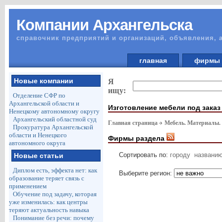
Компании Архангельска
справочник предприятий и организаций, объявления, 
главная
фирм
Новые компании
Я
ищу:
Отделение СФР по
Архангельской области и
Изготовление мебели под заказ
Ненецкому автономному округу
Архангельский областной суд
Главная страница
Мебель. Материалы.
Прокуратура Архангельской
области и Ненецкого
Фирмы раздела
автономного округа
Сортировать по:
городу
названи
Новые статьи
Диплом есть, эффекта нет: как
Выберите регион:
образование теряет связь с
применением
Обучение под задачу, которая
уже изменилась: как центры
теряют актуальность навыка
Понимание без речи: почему