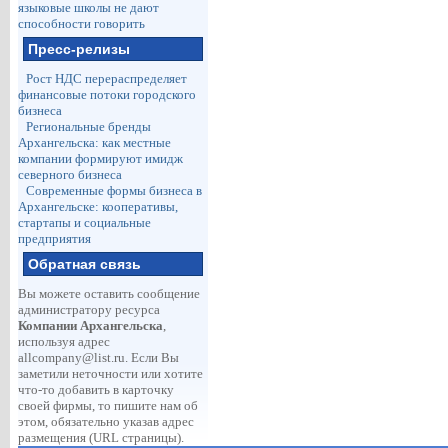
языковые школы не дают
способности говорить
Пресс-релизы
Рост НДС перераспределяет
финансовые потоки городского
бизнеса
Региональные бренды
Архангельска: как местные
компании формируют имидж
северного бизнеса
Современные формы бизнеса в
Архангельске: кооперативы,
стартапы и социальные
предприятия
Обратная связь
Вы можете оставить сообщение
администратору ресурса
Компании Архангельска
,
используя адрес
allcompany@list.ru
. Если Вы
заметили неточности или хотите
что-то добавить в карточку
своей фирмы, то пишите нам об
этом, обязательно указав адрес
размещения (URL страницы).