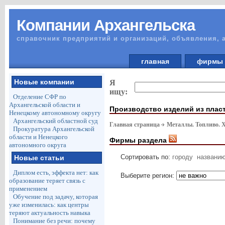
Компании Архангельска
справочник предприятий и организаций, объявления, 
главная
фирм
Новые компании
Я
ищу:
Отделение СФР по
Архангельской области и
Производство изделий из плас
Ненецкому автономному округу
Архангельский областной суд
Главная страница
Металлы. Топливо. 
Прокуратура Архангельской
области и Ненецкого
Фирмы раздела
автономного округа
Сортировать по:
городу
названи
Новые статьи
Диплом есть, эффекта нет: как
Выберите регион:
образование теряет связь с
применением
Обучение под задачу, которая
уже изменилась: как центры
теряют актуальность навыка
Понимание без речи: почему