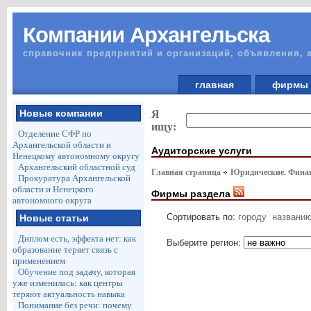
Компании Архангельска
справочник предприятий и организаций, объявления, 
главная
фирм
Новые компании
Я
ищу:
Отделение СФР по
Архангельской области и
Аудиторские услуги
Ненецкому автономному округу
Архангельский областной суд
Главная страница
Юридические. Финан
Прокуратура Архангельской
области и Ненецкого
Фирмы раздела
автономного округа
Сортировать по:
городу
названи
Новые статьи
Диплом есть, эффекта нет: как
Выберите регион:
образование теряет связь с
применением
Обучение под задачу, которая
уже изменилась: как центры
теряют актуальность навыка
Понимание без речи: почему