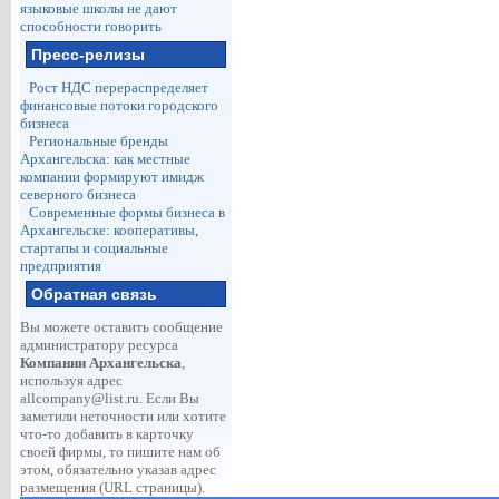
языковые школы не дают
способности говорить
Пресс-релизы
Рост НДС перераспределяет
финансовые потоки городского
бизнеса
Региональные бренды
Архангельска: как местные
компании формируют имидж
северного бизнеса
Современные формы бизнеса в
Архангельске: кооперативы,
стартапы и социальные
предприятия
Обратная связь
Вы можете оставить сообщение
администратору ресурса
Компании Архангельска
,
используя адрес
allcompany@list.ru
. Если Вы
заметили неточности или хотите
что-то добавить в карточку
своей фирмы, то пишите нам об
этом, обязательно указав адрес
размещения (URL страницы).