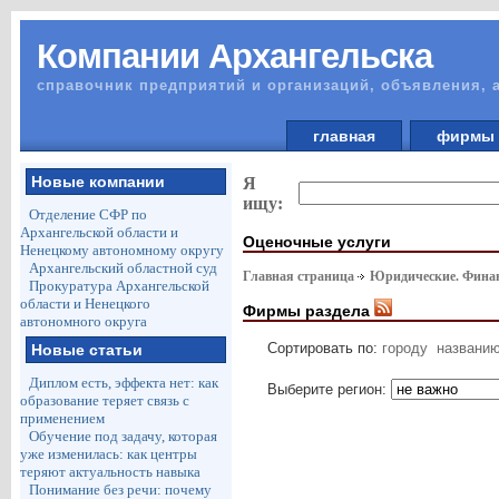
Компании Архангельска
справочник предприятий и организаций, объявления, 
главная
фирм
Новые компании
Я
ищу:
Отделение СФР по
Архангельской области и
Оценочные услуги
Ненецкому автономному округу
Архангельский областной суд
Главная страница
Юридические. Финан
Прокуратура Архангельской
области и Ненецкого
Фирмы раздела
автономного округа
Сортировать по:
городу
названи
Новые статьи
Диплом есть, эффекта нет: как
Выберите регион:
образование теряет связь с
применением
Обучение под задачу, которая
уже изменилась: как центры
теряют актуальность навыка
Понимание без речи: почему