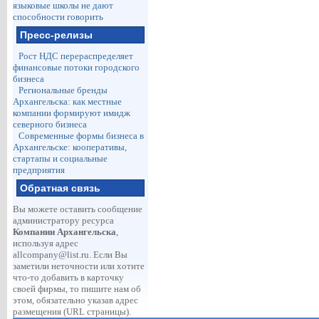
языковые школы не дают
способности говорить
Пресс-релизы
Рост НДС перераспределяет
финансовые потоки городского
бизнеса
Региональные бренды
Архангельска: как местные
компании формируют имидж
северного бизнеса
Современные формы бизнеса в
Архангельске: кооперативы,
стартапы и социальные
предприятия
Обратная связь
Вы можете оставить сообщение
администратору ресурса
Компании Архангельска
,
используя адрес
allcompany@list.ru
. Если Вы
заметили неточности или хотите
что-то добавить в карточку
своей фирмы, то пишите нам об
этом, обязательно указав адрес
размещения (URL страницы).