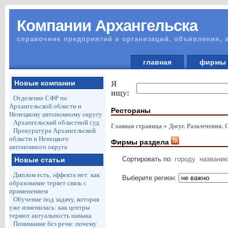
Компании Архангельска
справочник предприятий и организаций, объявления, 
главная
фирм
Новые компании
Я
ищу:
Отделение СФР по
Архангельской области и
Рестораны
Ненецкому автономному округу
Архангельский областной суд
Главная страница
Досуг. Развлечения.
Прокуратура Архангельской
области и Ненецкого
Фирмы раздела
автономного округа
Сортировать по:
городу
названи
Новые статьи
Диплом есть, эффекта нет: как
Выберите регион:
образование теряет связь с
применением
Обучение под задачу, которая
уже изменилась: как центры
теряют актуальность навыка
Понимание без речи: почему