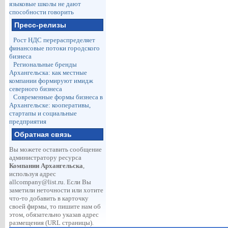
языковые школы не дают
способности говорить
Пресс-релизы
Рост НДС перераспределяет
финансовые потоки городского
бизнеса
Региональные бренды
Архангельска: как местные
компании формируют имидж
северного бизнеса
Современные формы бизнеса в
Архангельске: кооперативы,
стартапы и социальные
предприятия
Обратная связь
Вы можете оставить сообщение
администратору ресурса
Компании Архангельска
,
используя адрес
allcompany@list.ru
. Если Вы
заметили неточности или хотите
что-то добавить в карточку
своей фирмы, то пишите нам об
этом, обязательно указав адрес
размещения (URL страницы).